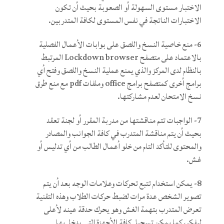
الاختبار مستوى السهولة أو الصعوبة بحيث أن تكون
الاختبارات الناتجة في نفس المستوى لكافة المتدربين.
6- منع خاصية النسخ واللصق على بوابات الأعمال الفصلية
بالاعتماد على متصفح Lockdown browser المرتبط
بالنظام لدى المركز والذي يمنع عملية النسخ واللصق وفتح أي
برامج أخرى كمتصفح برامج office وملفات pdf مع منع طرق
نسخ الامتحان لعدم مشاركتها.
7- الواجبات تتم مناقشتها من مدربة المقرر أو لجنة تعقد
بحيث أن يتم مناقشة المتدرب في كافة الجوانب والمصادر
والمحتوى للتأكد التام من خلو أعمال الطالب من أي تدليس أو
غش.
8- يمكن استخدام تتبع تحركات وعلامات الوجه بعد أن يتم
تصوير الشخص عدة مرات لضبط حركات الطلاب وهذه التقنية
تعرض المتدرب بتهمة الغش وهو يحرك حدقة عينه لأعلى
ليفكر، كما يمكن تسجيل كافة الأجهزة التي يدخل بها