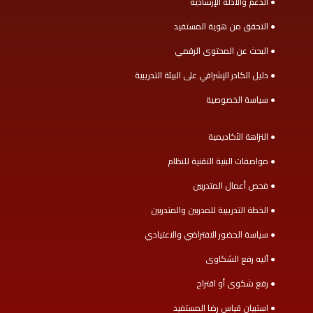
● الدعم والأدلة الإرشادية
● التحقق من هوية المستفيد
● البحث عن المحتوى الرقمي
● دليل الكادر الإشرافي على البيئة التدريبية
● سياسة الخصوصية
● النزاهة الأكاديمية
● مواصفات البنية التقنية للنظام
● فحص أعمال المتدربين
● الخطة التدريبية للمدربين والمتدربين
● سياسة الحضور الافتراضي والاعتيادي
● آليه رفع الشكاوى
● رفع شكوى أو اقتراح
● استبيان قياس رضا المستفيد