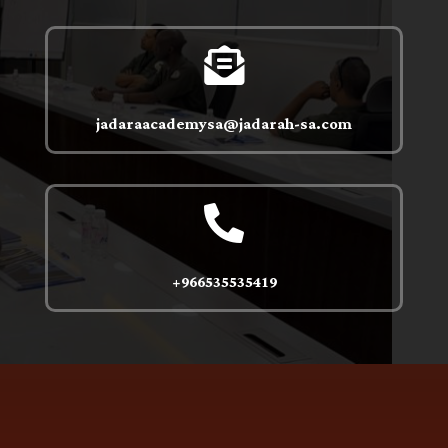

jadaraacademysa@jadarah-sa.com

966535535419+