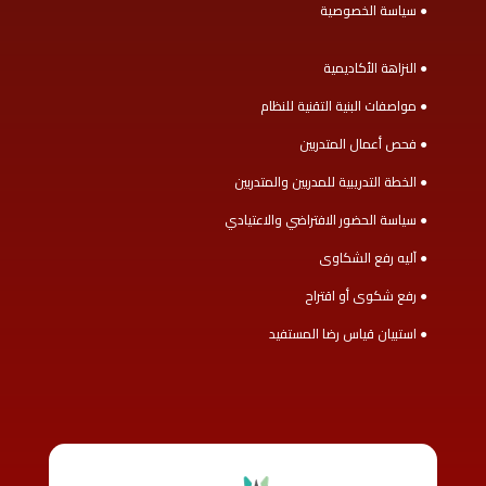
● سياسة الخصوصية
● النزاهة الأكاديمية
● مواصفات البنية التقنية للنظام
● فحص أعمال المتدربين
● الخطة التدريبية للمدربين والمتدربين
● سياسة الحضور الافتراضي والاعتيادي
● آليه رفع الشكاوى
● رفع شكوى أو اقتراح
● استبيان قياس رضا المستفيد