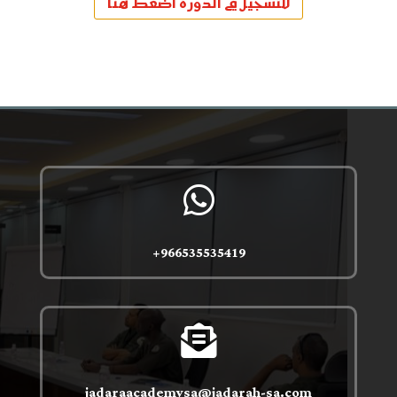
للتسجيل في الدورة اضغط هنا

966535535419+

jadaraacademysa@jadarah-sa.com