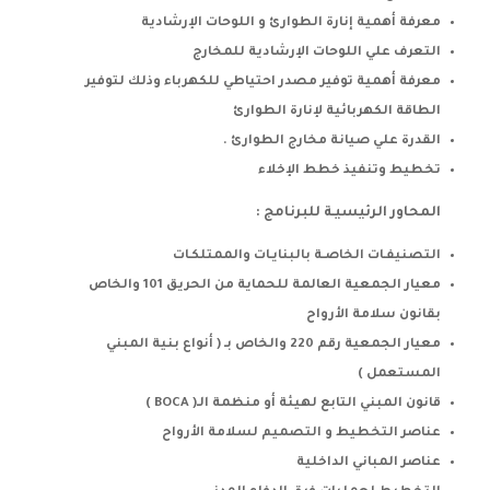
معرفة أهمية إنارة الطوارئ و اللوحات الإرشادية
التعرف علي اللوحات الإرشادية للمخارج
معرفة أهمية توفير مصدر احتياطي للكهرباء وذلك لتوفير
الطاقة الكهربائية لإنارة الطوارئ
القدرة علي صيانة مخارج الطوارئ .
تخطيط وتنفيذ خطط الإخلاء
المحاور الرئيسيـة للبرنامج
:
التصنيفـات الخاصـة بالبنايـات والممتلكـات
معيار الجمعية العالمة للحماية من الحريق 101 والخاص
بقانون سلامة الأرواح
معيار الجمعية رقم 220 والخاص بـ ( أنواع بنية المبني
المستعمل )
قانون المبني التابع لهيئة أو منظمة الـ( BOCA )
عناصر التخطيط و التصميم لسلامة الأرواح
عناصر المباني الداخلية