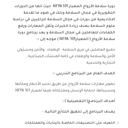
دورة سلامة الأرواح المعيار 101 NFPA حيث انها من الدورات
التطويرية في مجال السلامة وذلك في ضوء ما تقدمة
الاكاديمية من دورات في مجال السلامة للراغبين في دراسة
علوم السلامة بهدف زيادة الخبرات وثقل المهارات ورفع
الكفاءات للعاملين في مجال السلامة و يعد برنامج دورة
سلامة الأرواح ( المعيار101 NFPA ) موجـه إلى :-
جميع العاملين في فرق السلامة , الإطفاء , والأمن ومسئولي
الأمن والسلامة والإطفاء في كافة المنشآت الصناعية ,
التجارية والخدمية
الهدف العام من البرنامج التدريبي :-
تطوير مهـارات سلامة الأرواح عن طريق تحديد الأخطار ومكانها
ومسبباتها، لحماية الإنسان وممتلكاته طبقا لمعيار 101 NFPA.
أهـداف البرنامـج( التفصيلية )
:
يهـدف البرنامج إلى تحقيق النتائج التاليـة
:-
التعرف على التصنيفـات الخاصـة بالبنايـات والممتلكـات