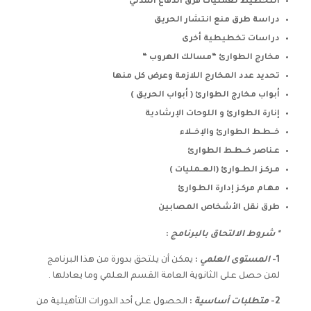
التخطيط لعمليات فرق الدفاع المدني
دراسة طرق منع انتشار الحريق
دراسات تخطيطية أخرى
مخارج الطوارئ “مسالك الهروب “
تحديد عدد المخارج اللازمة وعرض كل منها
أبواب مخارج الطوارئ ( أبواب الحريق )
إنارة الطوارئ و اللوحات الإرشادية
خــطـط الطوارئ والإخــلاء
عـناصر خــطـط الطوارئ
مـركـز الطــوارئ (العــمليات )
مهـام مركـز إدارة الطـوارئ
طرق نقل الأشخاص المصابين
* شروط الالتحاق بالبرنامج
:
1-
المستوى العلمي
:
يمكن أن يلتحق بدورة من هذا البرنامج
لمن حصل على الثانوية العامة القسم العلمي وما يعادلها .
2-
متطلبات أساسية
:
الحصول على أحد الدورات التأهيلية من