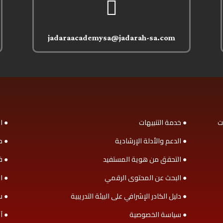

jadaraacademysa@jadarah-sa.com
ت
● خدمة التنبيهات
● ا
● الدعم والأدلة الإرشادية
● م
● التحقق من هوية المستفيد
● ف
● البحث عن المحتوى الرقمي
● ا
● دليل الكادر الإشرافي على البيئة التدريبية
● س
● سياسة الخصوصية
● آ