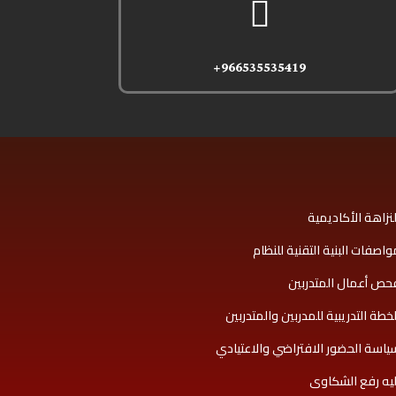

966535535419+
لنزاهة الأكاديمية
واصفات البنية التقنية للنظام
حص أعمال المتدربين
لخطة التدريبية للمدربين والمتدربين
ياسة الحضور الافتراضي والاعتيادي
ليه رفع الشكاوى