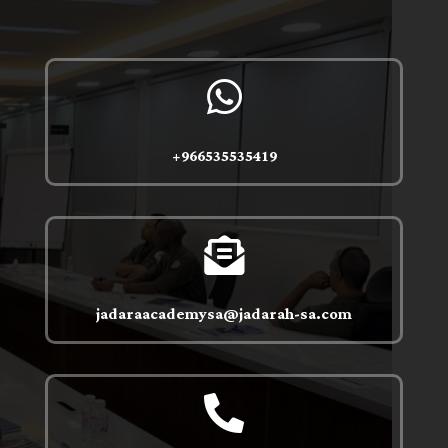

966535535419+

jadaraacademysa@jadarah-sa.com
