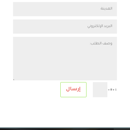
=
إرسال
1 + 8