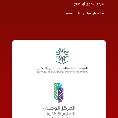
● رفع شكوى أو اقتراح
● استبيان قياس رضا المستفيد