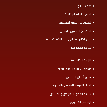
● خدمة التنبيهات
● الدعم والأدلة الإرشادية
● التحقق من هوية المستفيد
● البحث عن المحتوى الرقمي
● دليل الكادر الإشرافي على البيئة التدريبية
● سياسة الخصوصية
● النزاهة الأكاديمية
● مواصفات البنية التقنية للنظام
● فحص أعمال المتدربين
● الخطة التدريبية للمدربين والمتدربين
● سياسة الحضور الافتراضي والاعتيادي
● آليه رفع الشكاوى