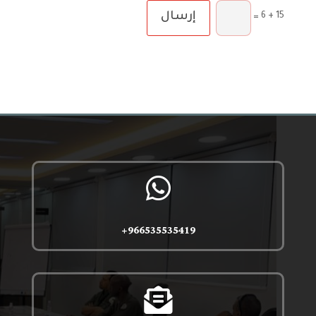
إرسال
15 + 6
=

966535535419+
