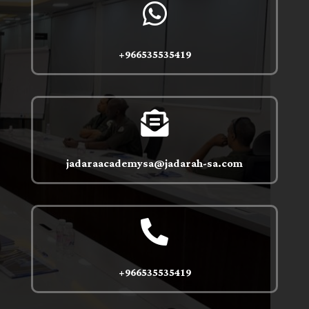

966535535419+

jadaraacademysa@jadarah-sa.com

966535535419+