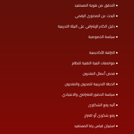
● التحقق من هوية المستفيد
● البحث عن المحتوى الرقمي
● دليل الكادر الإشرافي على البيئة التدريبية
● سياسة الخصوصية
● النزاهة الأكاديمية
● مواصفات البنية التقنية للنظام
● فحص أعمال المتدربين
● الخطة التدريبية للمدربين والمتدربين
● سياسة الحضور الافتراضي والاعتيادي
● آليه رفع الشكاوى
● رفع شكوى أو اقتراح
● استبيان قياس رضا المستفيد